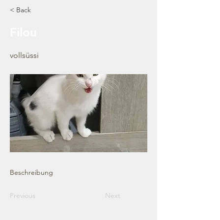
< Back
Filou
vollsüssi
Beschreibung
Previous
Next